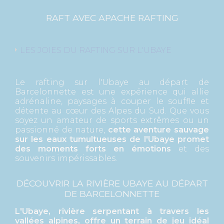
RAFT AVEC APACHE RAFTING
LES JOIES DU RAFTING SUR L'UBAYE
Le rafting sur l'Ubaye au départ de
Barcelonnette est une expérience qui allie
adrénaline, paysages à couper le souffle et
détente au cœur des Alpes du Sud. Que vous
soyez un amateur de sports extrêmes ou un
passionné de nature,
cette aventure sauvage
sur les eaux tumultueuses de l'Ubaye promet
des moments forts en émotions
et des
souvenirs impérissables.
DÉCOUVRIR LA RIVIÈRE UBAYE AU DÉPART
DE BARCELONNETTE
L'Ubaye, rivière serpentant à travers les
vallées alpines, offre un terrain de jeu idéal